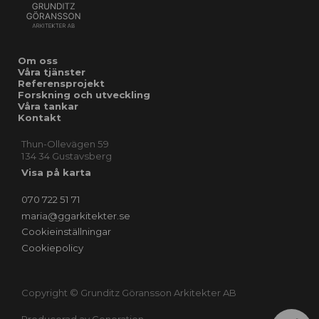
Om oss
Våra tjänster
Referensprojekt
Forskning och utveckling
Våra tankar
Kontakt
Thun-Ollevägen 59
134 34 Gustavsberg
Visa på karta
070 722 51 71
maria@ggarkitekter.se
Cookieinställningar
Cookiepolicy
Copyright © Grunditz Göransson Arkitekter AB
Producerad av
Generation