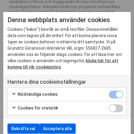
ventilation införes och byggnaden förses med fyra nya
vindslägenheter. Arkitektoniskt har projektet behandlats
med så stor respekt för befintlig byggnad som möjligt.
Denna webbplats använder cookies
Färdigställandeår: 2020. Arkitekt: Hans Göransson.
Byggherre: Familjebostäder
Cookies ("kakor") består av små textfiler. Dessa innehåller
data som lagras på din enhet. För att kunna placera vissa
typer av cookies behöver vi inhämta ditt samtycke. Vi på
Grunditz Göransson Arkitekter AB, orgnr. 556827-2685
använder oss av följande slags cookies. För att läsa mer om
vilka cookies vi använder och lagringstid,
klicka här för att
komma till vår cookiepolicy.
Hantera dina cookieinställningar
Nödvändiga cookies
Cookies för statistik
Bekräfta val
Acceptera alla