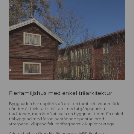
Flerfamiljshus med enkel träarkitektur
Byggnaden har uppförts på en liten tomt i ett villaområde
där den är tänkt att smälta in med utgångspunkt i
traditionen, men ändå att vara en byggnad i tiden. En enkel
träbyggnad med fasad av stående spontad bred
ytterpanel, djupröd falu rödfärg samt 2-kupigt taktegel.
Arkitekt: Maria Grunditz Byggherre: MNJ Engbergs