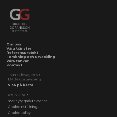
Om oss
Våra tjänster
Referensprojekt
Forskning och utveckling
Våra tankar
Kontakt
Thun-Ollevägen 59
134 34 Gustavsberg
Visa på karta
070 722 51 71
maria@ggarkitekter.se
Cookieinställningar
Cookiepolicy