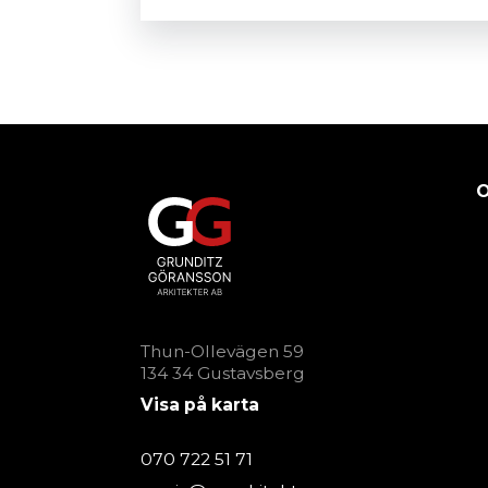
O
Thun-Ollevägen 59
134 34 Gustavsberg
Visa på karta
070 722 51 71