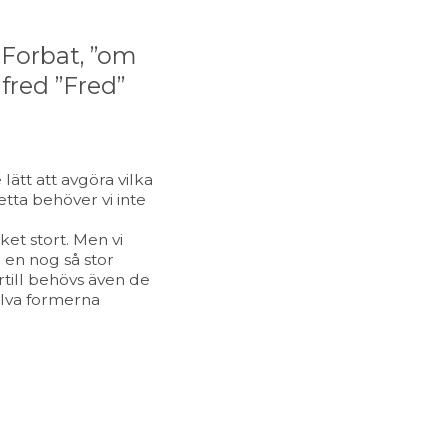
 Forbat, ”om
lfred ”Fred”
ätt att avgöra vilka
tta behöver vi inte
et stort. Men vi
 en nog så stor
till behövs även de
jälva formerna