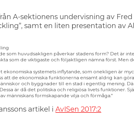
från A-sektionens undervisning av Fred
kling”, samt en liten presentation av A
ling
 de som huvudsakligen påverkar stadens form? Det är inte l
kta som de viktigaste och följaktligen nämna först. Men de
t ekonomiska systemets inflytande, som onekligen är myck
oss att de ekonomiska funktionerna ensamt aldrig kan göra
nniskor och byggnader till en stad i egentlig mening. Där
essa är då det politiska och religiösa livets funktioner. S
av människans formskapande vilja och förmåga."
nssons artikel i
AvISen 2017:2