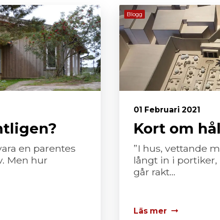
Blogg
01 Februari 2021
ntligen?
Kort om hål
vara en parentes
”I hus, vettande m
iv. Men hur
långt in i portik
går rakt...
Läs mer